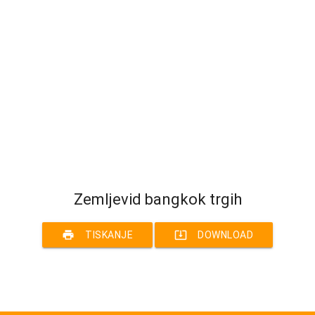
Zemljevid bangkok trgih
print
system_update_alt
TISKANJE
DOWNLOAD