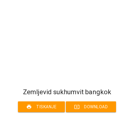
Zemljevid sukhumvit bangkok
print
system_update_alt
TISKANJE
DOWNLOAD