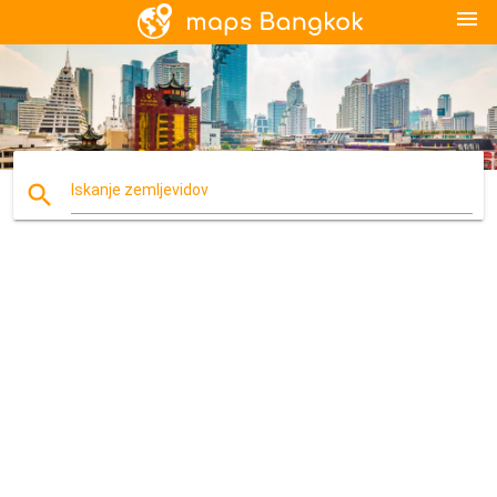
menu
search
Iskanje zemljevidov