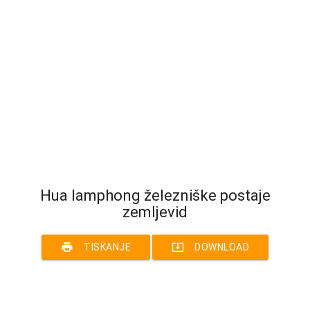
Hua lamphong železniške postaje
zemljevid
print
system_update_alt
TISKANJE
DOWNLOAD