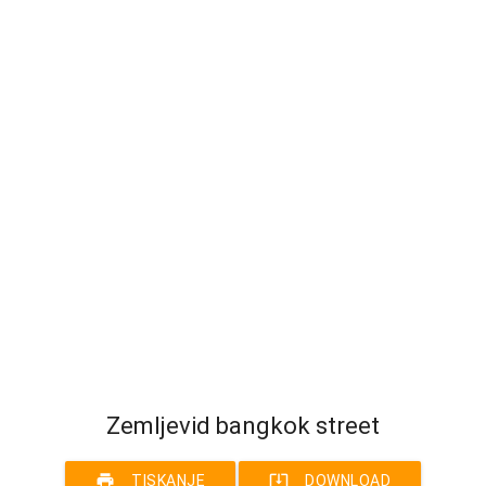
Zemljevid bangkok street
print
system_update_alt
TISKANJE
DOWNLOAD