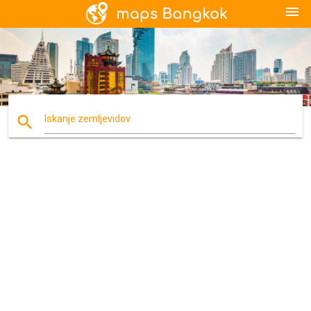
menu
search
Iskanje zemljevidov