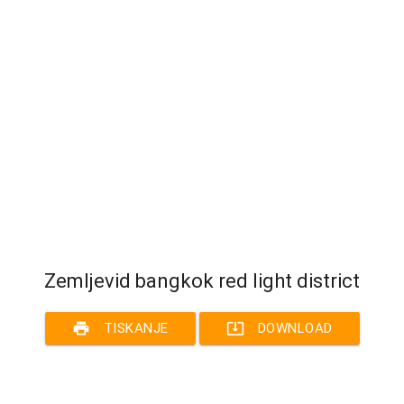
Zemljevid bangkok red light district
print
system_update_alt
TISKANJE
DOWNLOAD