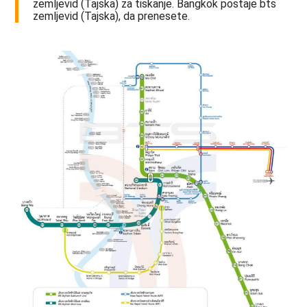
zemljevid (Tajska) za tiskanje. Bangkok postaje bts
zemljevid (Tajska), da prenesete.